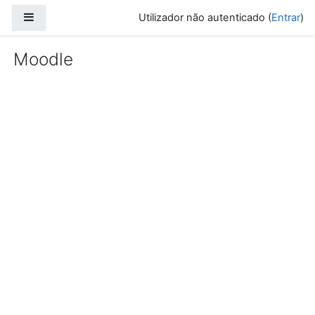
Ir para o conteúdo principal
Painel lateral
Utilizador não autenticado (
Entrar
)
Moodle